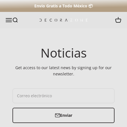
Ir al contenido
Envío Gratis a Todo México 📦
Menú
Buscar
Carrit
Decorazone.com.mx
Noticias
Get access to our latest news by signing up for our
newsletter.
Correo electrónico
Enviar