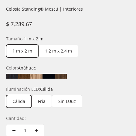
Celosía Standing®️ Moscú | Interiores
Precio de oferta
$ 7,289.67
Tamaño:
1 m x 2 m
1 m x 2 m
1.2 m x 2.4 m
Color:
Anáhuac
Anáhuac
Durango
Latte
Negro
Rioja
Iluminación LED:
Cálida
Cálida
Fría
Sin LUuz
Cantidad: