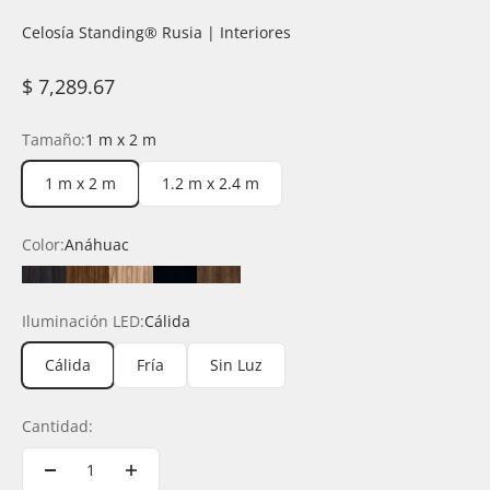
Celosía Standing®️ Rusia | Interiores
Precio de oferta
$ 7,289.67
Tamaño:
1 m x 2 m
1 m x 2 m
1.2 m x 2.4 m
Color:
Anáhuac
Anáhuac
Durango
Latte
Negro
Rioja
Iluminación LED:
Cálida
Cálida
Fría
Sin Luz
Cantidad: