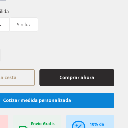
pagne
Silver
álida
ía
Sin luz
la cesta
Comprar ahora
Cotizar medida personalizada
Envío Gratis
10% de