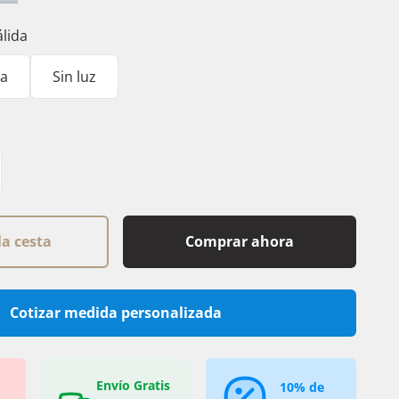
pagne
Silver
álida
ía
Sin luz
la cesta
Comprar ahora
Cotizar medida personalizada
Envío Gratis
10% de