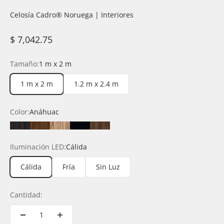
Celosía Cadro®️ Noruega | Interiores
Precio de oferta
$ 7,042.75
Tamaño:
1 m x 2 m
1 m x 2 m
1.2 m x 2.4 m
Color:
Anáhuac
Anáhuac
Durango
Latte
Negro
Rioja
Iluminación LED:
Cálida
Cálida
Fría
Sin Luz
Cantidad: