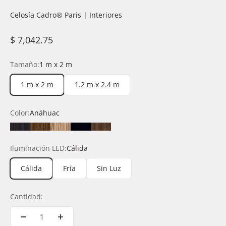
Celosía Cadro®️ Paris | Interiores
Precio de oferta
$ 7,042.75
Tamaño:
1 m x 2 m
1 m x 2 m
1.2 m x 2.4 m
Color:
Anáhuac
Anáhuac
Durango
Latte
Negro
Rioja
Iluminación LED:
Cálida
Cálida
Fría
Sin Luz
Cantidad: