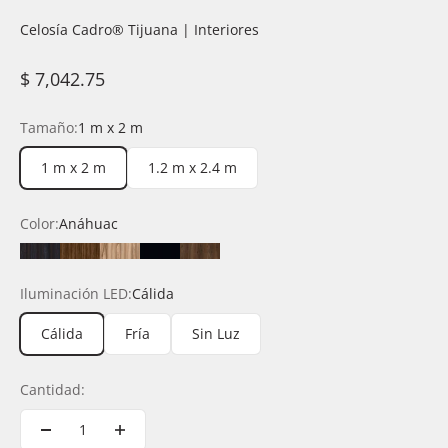
Celosía Cadro®️ Tijuana | Interiores
Precio de oferta
$ 7,042.75
Tamaño:
1 m x 2 m
1 m x 2 m
1.2 m x 2.4 m
Color:
Anáhuac
Anáhuac
Durango
Latte
Negro
Rioja
Iluminación LED:
Cálida
Cálida
Fría
Sin Luz
Cantidad: