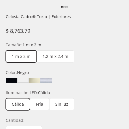
Ir al artículo 1
Ir al artículo 2
Ir al artículo 3
Ir al artículo 4
Celosía Cadro®️ Tokio | Exteriores
Precio de oferta
$ 8,763.79
Tamaño:
1 m x 2 m
1 m x 2 m
1.2 m x 2.4 m
Color:
Negro
Negro
Blanco
Champagne
Silver
Iluminación LED:
Cálida
Cálida
Fría
Sin luz
Cantidad: