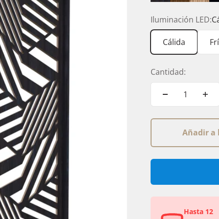
Anáhuac
Durango
Latte
Iluminación LED:
C
Cálida
Fr
Cantidad:
Añadir a 
Hasta 12