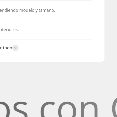
pendiendo modelo y tamaño.
nteriores.
r todo
on Celo