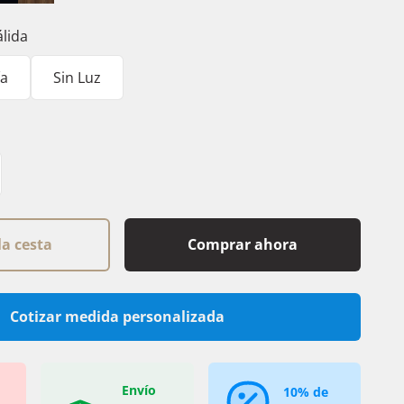
Negro
Rioja
álida
ía
Sin Luz
la cesta
Comprar ahora
Cotizar medida personalizada
Envío
10% de