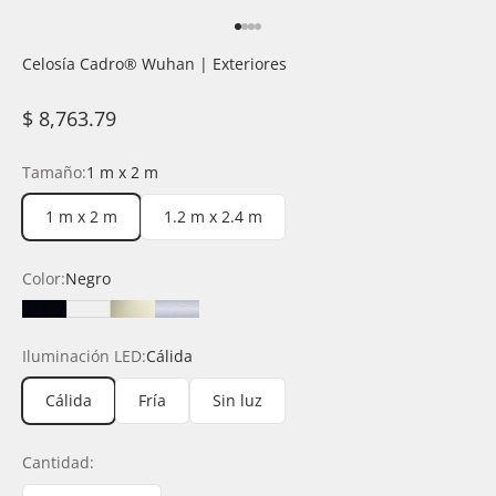
Ir al artículo 1
Ir al artículo 2
Ir al artículo 3
Ir al artículo 4
Celosía Cadro®️ Wuhan | Exteriores
Precio de oferta
$ 8,763.79
Tamaño:
1 m x 2 m
1 m x 2 m
1.2 m x 2.4 m
Color:
Negro
Negro
Blanco
Champagne
Silver
Iluminación LED:
Cálida
Cálida
Fría
Sin luz
Cantidad: