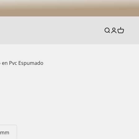
Buscar
Iniciar sesió
Carrito
o en Pvc Espumado
a
 mm