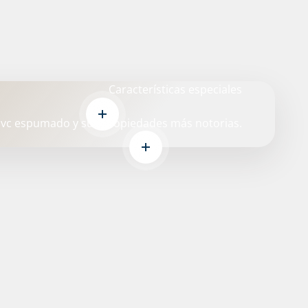
Características especiales
Leer más
vc espumado y sus propiedades más notorias.
Leer más