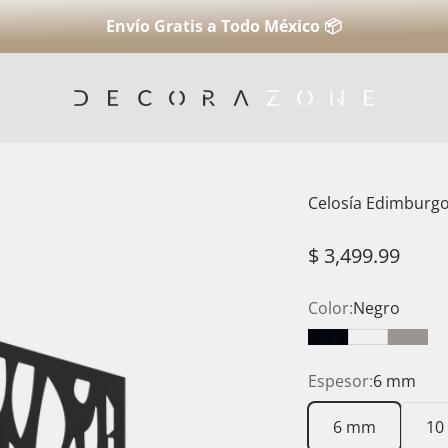
Envío Gratis a Todo México 📦
Decorazone.com.mx
Celosía Edimburg
Precio de ofert
$ 3,499.99
Color:
Negro
Negro
Blanco
Gris
Espesor:
6 mm
6 mm
10