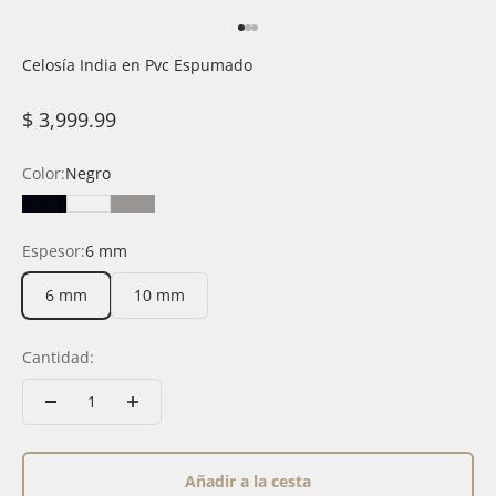
Ir al artículo 1
Ir al artículo 2
Ir al artículo 3
Celosía India en Pvc Espumado
Precio de oferta
$ 3,999.99
Color:
Negro
Negro
Blanco
Gris
Espesor:
6 mm
6 mm
10 mm
Cantidad:
Añadir a la cesta