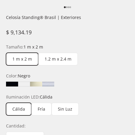
Ir al artículo 1
Ir al artículo 2
Ir al artículo 3
Ir al artículo 4
Celosía Standing®️ Brasil | Exteriores
Precio de oferta
$ 9,134.19
Tamaño:
1 m x 2 m
1 m x 2 m
1.2 m x 2.4 m
Color:
Negro
Negro
Blanco
Champagne
Silver
Iluminación LED:
Cálida
Cálida
Fría
Sin Luz
Cantidad: