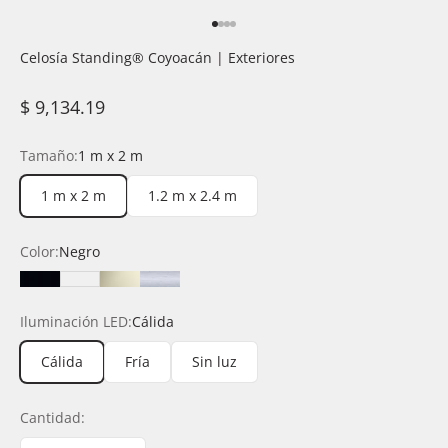
Ir al artículo 1
Ir al artículo 2
Ir al artículo 3
Ir al artículo 4
Celosía Standing®️ Coyoacán | Exteriores
Precio de oferta
$ 9,134.19
Tamaño:
1 m x 2 m
1 m x 2 m
1.2 m x 2.4 m
Color:
Negro
Negro
Blanco
Champagne
Silver
Iluminación LED:
Cálida
Cálida
Fría
Sin luz
Cantidad: