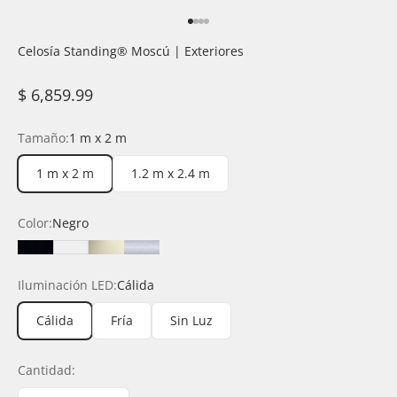
Ir al artículo 1
Ir al artículo 2
Ir al artículo 3
Ir al artículo 4
Celosía Standing®️ Moscú | Exteriores
Precio de oferta
$ 6,859.99
Tamaño:
1 m x 2 m
1 m x 2 m
1.2 m x 2.4 m
Color:
Negro
Negro
Blanco
Champagne
Silver
Iluminación LED:
Cálida
Cálida
Fría
Sin Luz
Cantidad: